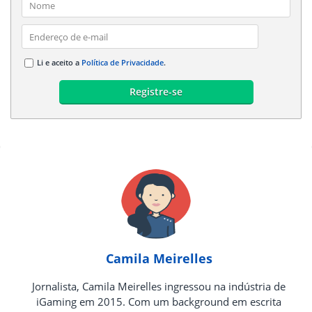
Li e aceito a
Política de Privacidade
.
Camila Meirelles
Jornalista, Camila Meirelles ingressou na indústria de
iGaming em 2015. Com um background em escrita