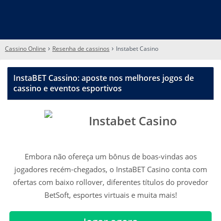
›
›
Cassino Online
Resenha de cassinos
Instabet Casino
InstaBET Cassino: aposte nos melhores jogos de
cassino e eventos esportivos
Instabet Casino
Embora não ofereça um bônus de boas-vindas aos
jogadores recém-chegados, o InstaBET Casino conta com
ofertas com baixo rollover, diferentes títulos do provedor
BetSoft, esportes virtuais e muita mais!