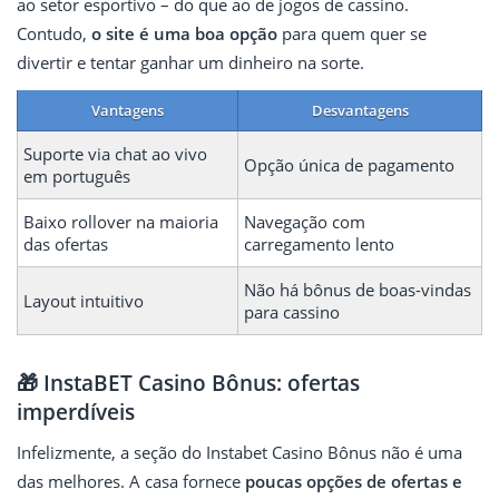
ao setor esportivo – do que ao de jogos de cassino.
Contudo,
o site é uma boa opção
para quem quer se
divertir e tentar ganhar um dinheiro na sorte.
Vantagens
Desvantagens
Suporte via chat ao vivo
Opção única de pagamento
em português
Baixo rollover na maioria
Navegação com
das ofertas
carregamento lento
Não há bônus de boas-vindas
Layout intuitivo
para cassino
🎁 InstaBET Casino Bônus: ofertas
imperdíveis
Infelizmente, a seção do Instabet Casino Bônus não é uma
das melhores. A casa fornece
poucas opções de ofertas e