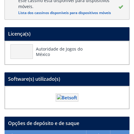
Este cassino está disponível para dispositivos
móveis.
Lista dos cassinos disponíveis para dispositivos móveis
Licença(s)
Autoridade de Jogos do
México
Software(s) utilizado(s)
Opções de depósito e de saque