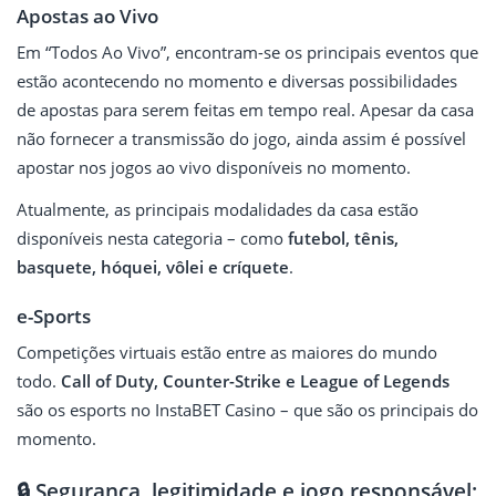
Apostas ao Vivo
Em “Todos Ao Vivo”, encontram-se os principais eventos que
estão acontecendo no momento e diversas possibilidades
de apostas para serem feitas em tempo real. Apesar da casa
não fornecer a transmissão do jogo, ainda assim é possível
apostar nos jogos ao vivo disponíveis no momento.
Atualmente, as principais modalidades da casa estão
disponíveis nesta categoria – como
futebol, tênis,
basquete, hóquei, vôlei e críquete
.
e-Sports
Competições virtuais estão entre as maiores do mundo
todo.
Call of Duty, Counter-Strike e League of Legends
são os esports no InstaBET Casino – que são os principais do
momento.
🔒 Segurança, legitimidade e jogo responsável: