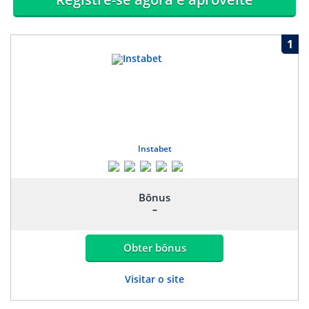
1
Insta​​bet
Bônus
–
Obter bônus
Visitar o site