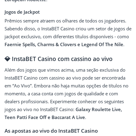
Jogos de Jackpot
Prêmios sempre atraem os olhares de todos os jogadores.
Sabendo disso, o InstaBET Casino criou um setor de jogos de
jackpot exclusivo, com diferentes títulos disponíveis - como
Faernie Spells, Charms & Clovers e Legend Of The Nile
.
💎 InstaBET Casino com cassino ao vivo
Além dos jogos que vimos acima, uma seção exclusiva do
InstaBET Casino com cassino ao vivo pode ser encontrada
em “Ao Vivo”. Embora não haja muitas opções de títulos no
momento, a casa conta com jogos de qualidade e com
dealers profissionais. Experimente conhecer os seguintes
jogos ao vivo no InstaBET Casino:
Galaxy Roulette Live,
Teen Patti Face Off e Baccarat A Live
.
As apostas ao vivo do InstaBET Casino