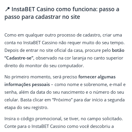
📍 InstaBET Casino como funciona: passo a
passo para cadastrar no site
Como em qualquer outro processo de cadastro, criar uma
conta no InstaBET Cassino não requer muito do seu tempo.
Depois de entrar no site oficial da casa, procure pelo
botão
“Cadastre-se”
, observado na cor laranja no canto superior
direito do monitor do seu computador.
No primeiro momento, será preciso
fornecer algumas
informações pessoais
– como nome e sobrenome, e-mail e
senha, além da data do seu nascimento e o número do seu
celular. Basta clicar em “Próximo” para dar início a segunda
etapa do seu registro.
Insira o código promocional, se tiver, no campo solicitado.
Conte para o InstaBET Cassino como você descobriu a