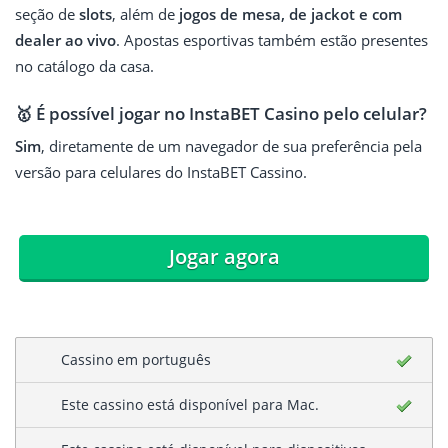
seção de
slots
, além de
jogos de mesa, de jackot e com
dealer ao vivo
. Apostas esportivas também estão presentes
no catálogo da casa.
🥇 É possível jogar no InstaBET Casino pelo celular?
Sim
, diretamente de um navegador de sua preferência pela
versão para celulares do InstaBET Cassino.
Jogar agora
Cassino em português
Este cassino está disponível para Mac.