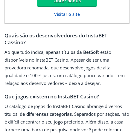
Obter bônus
Visitar o site
Quais são os desenvolvedores do InstaBET
Cassino?
Ao que tudo indica, apenas
títulos da BetSoft
estão
disponíveis no InstaBET Casino. Apesar de ser uma
provedora renomada, que desenvolve jogos de alta
qualidade e 100% justos, um catálogo pouco variado – em
relação aos desenvolvedores – deixa a desejar.
Que jogos existem no InstaBET Casino?
O catálogo de jogos do InstaBET Casino abrange diversos
títulos,
de diferentes categorias
. Separados por seções, não
é difícil encontrar o seu jogo preferido. Além disso, a casa
fornece uma barra de pesquisa onde você pode colocar o