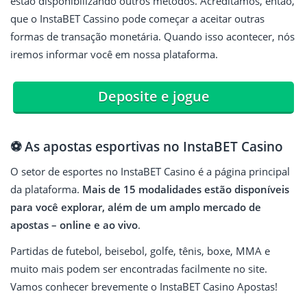
estão disponibilizando outros métodos. Acreditamos, então,
que o InstaBET Cassino pode começar a aceitar outras
formas de transação monetária. Quando isso acontecer, nós
iremos informar você em nossa plataforma.
Deposite e jogue
⚽ As apostas esportivas no InstaBET Casino
O setor de esportes no InstaBET Casino é a página principal
da plataforma.
Mais de 15 modalidades estão disponíveis
para você explorar, além de um amplo mercado de
apostas – online e ao vivo
.
Partidas de futebol, beisebol, golfe, tênis, boxe, MMA e
muito mais podem ser encontradas facilmente no site.
Vamos conhecer brevemente o InstaBET Casino Apostas!