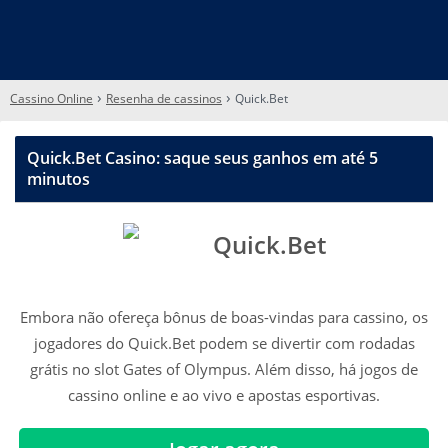
›
›
Cassino Online
Resenha de cassinos
Quick.Bet
Quick.Bet Casino: saque seus ganhos em até 5
minutos
Quick.Bet
Embora não ofereça bônus de boas-vindas para cassino, os
jogadores do Quick.Bet podem se divertir com rodadas
grátis no slot Gates of Olympus. Além disso, há jogos de
cassino online e ao vivo e apostas esportivas.