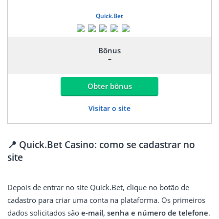
Quick​​.​​Bet
Bônus
–
Obter bônus
Visitar o site
📍 Quick.Bet Casino: como se cadastrar no
site
Depois de entrar no site Quick.Bet, clique no botão de
cadastro para criar uma conta na plataforma. Os primeiros
dados solicitados são
e-mail, senha e número de telefone
.