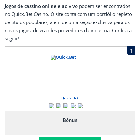
Jogos de cassino online e ao vivo
podem ser encontrados
no Quick.Bet Casino. O site conta com um portfólio repleto
de títulos populares, além de uma seção exclusiva para os
novos jogos, de grandes provedores da indústria. Confira a
seguir!
1
Quick​​.​​Bet
Bônus
–