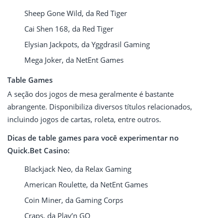
Sheep Gone Wild, da Red Tiger
Cai Shen 168, da Red Tiger
Elysian Jackpots, da Yggdrasil Gaming
Mega Joker, da NetEnt Games
Table Games
A seção dos jogos de mesa geralmente é bastante
abrangente. Disponibiliza diversos títulos relacionados,
incluindo jogos de cartas, roleta, entre outros.
Dicas de table games para você experimentar no
Quick.Bet Casino:
Blackjack Neo, da Relax Gaming
American Roulette, da NetEnt Games
Coin Miner, da Gaming Corps
Craps, da Play’n GO