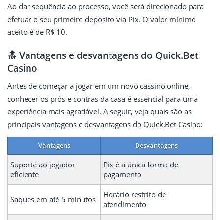
Ao dar sequência ao processo, você será direcionado para
efetuar o seu primeiro depósito via Pix. O valor mínimo
aceito é de R$ 10.
🔝 Vantagens e desvantagens do Quick.Bet
Casino
Antes de começar a jogar em um novo cassino online,
conhecer os prós e contras da casa é essencial para uma
experiência mais agradável. A seguir, veja quais são as
principais vantagens e desvantagens do Quick.Bet Casino:
Vantagens
Desvantagens
Suporte ao jogador
Pix é a única forma de
eficiente
pagamento
Horário restrito de
Saques em até 5 minutos
atendimento