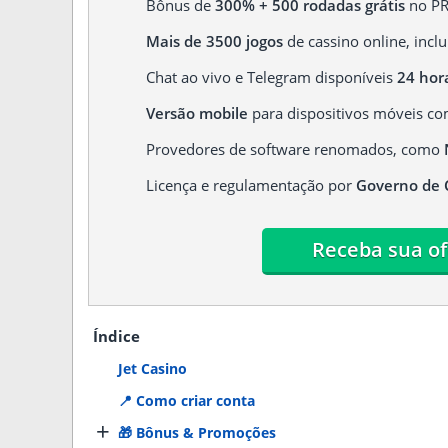
Bônus de
300% + 500 rodadas grátis
no PR
Mais de 3500 jogos
de cassino online, inclu
Chat ao vivo e Telegram disponíveis
24 hor
Versão mobile
para dispositivos móveis co
Provedores de software renomados, como
Licença e regulamentação por
Governo de 
Receba sua of
Índice
Jet Casino
📍 Como criar conta
+
🎁 Bônus & Promoções