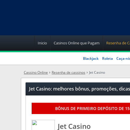
Inicio
Casinos Online que Pagam
Resenha de C
Blackjack
Roleta
Caça-ní
›
›
Cassino Online
Resenha de cassinos
Jet Casino
Jet Casino: melhores bônus, promoções, dicas
BÔNUS DE PRIMEIRO DEPÓSITO DE 15
Jet Casino