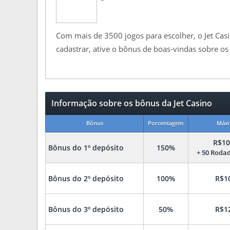
Com mais de 3500 jogos para escolher, o Jet Cas
cadastrar, ative o bônus de boas-vindas sobre os
Informação sobre os bônus da Jet Casino
Bônus
Porcentagem
Máx
R$10
Bônus do 1º depósito
150%
+ 50 Rodad
Bônus do 2º depósito
100%
R$1
Bônus do 3º depósito
50%
R$1