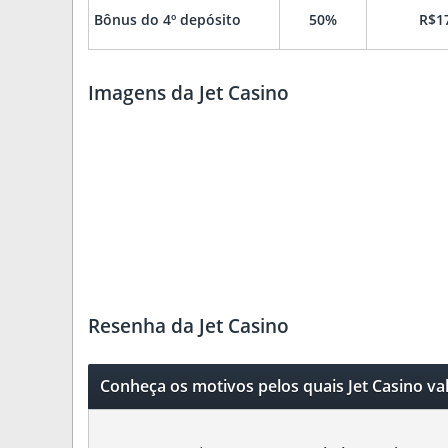
Bônus do 4º depósito
50%
R$1
Imagens da Jet Casino
Resenha da Jet Casino
Conheça os motivos pelos quais Jet Casino va