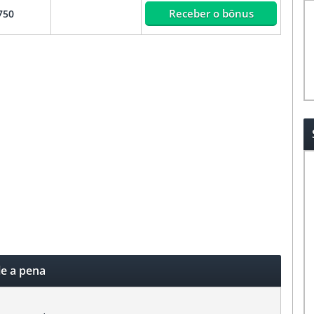
Receber o bônus
750
le a pena