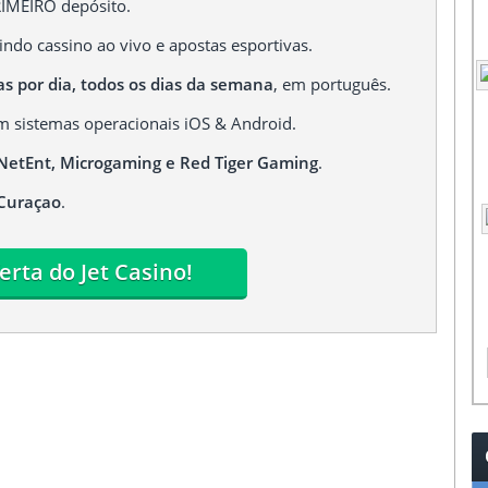
IMEIRO depósito.
indo cassino ao vivo e apostas esportivas.
as por dia, todos os dias da semana
, em português.
m sistemas operacionais iOS & Android.
NetEnt, Microgaming e Red Tiger Gaming
.
Curaçao
.
erta do Jet Casino!