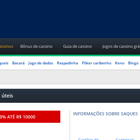
assinos
Bônus de cassino
Guia de cassino
Jogos de cassino grá
queis
Bacará
Jogo de dados
Raspadinha
Pôker caribenho
Keno
Bingo
 úteis
INFORMAÇÕES SOBRE SAQUES
0% ATÉ R$ 10000
Cartões de
Carteiras