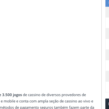
e 3.500 jogos
de cassino de diversos provedores de
p e mobile e conta com ampla seção de cassino ao vivo e
métodos de pagamento seguros também fazem parte da