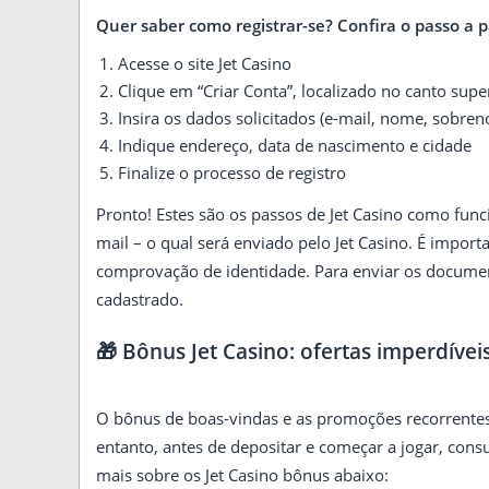
Quer saber como registrar-se? Confira o passo a p
Acesse o site Jet Casino
Clique em “Criar Conta”, localizado no canto super
Insira os dados solicitados (e-mail, nome, sobre
Indique endereço, data de nascimento e cidade
Finalize o processo de registro
Pronto! Estes são os passos de Jet Casino como funci
mail – o qual será enviado pelo Jet Casino. É import
comprovação de identidade. Para enviar os document
cadastrado.
🎁 Bônus Jet Casino: ofertas imperdívei
O bônus de boas-vindas e as promoções recorrentes 
entanto, antes de depositar e começar a jogar, cons
mais sobre os Jet Casino bônus abaixo: