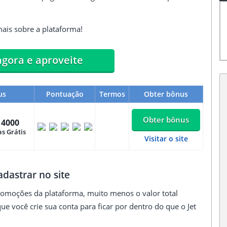
mais sobre a plataforma!
agora e aproveite
us
Pontuação
Termos
Obter bônus
Obter bônus
14000
s Grátis
Visitar o site
dastrar no site
romoções da plataforma, muito menos o valor total
e você crie sua conta para ficar por dentro do que o Jet