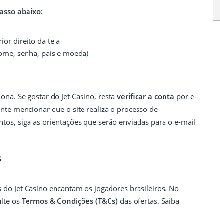
asso abaixo:
ior direito da tela
nome, senha, país e moeda)
ona. Se gostar do Jet Casino, resta
verificar a conta
por e-
ante mencionar que o site realiza o processo de
os, siga as orientações que serão enviadas para o e-mail
s
do Jet Casino encantam os jogadores brasileiros. No
ulte os
Termos & Condições (T&Cs)
das ofertas. Saiba