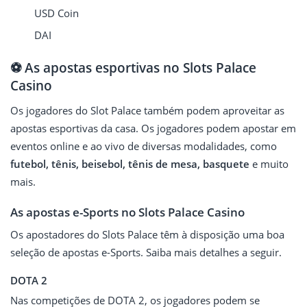
USD Coin
DAI
⚽ As apostas esportivas no Slots Palace
Casino
Os jogadores do Slot Palace também podem aproveitar as
apostas esportivas da casa. Os jogadores podem apostar em
eventos online e ao vivo de diversas modalidades, como
futebol, tênis, beisebol, tênis de mesa, basquete
e muito
mais.
As apostas e-Sports no Slots Palace Casino
Os apostadores do Slots Palace têm à disposição uma boa
seleção de apostas e-Sports. Saiba mais detalhes a seguir.
DOTA 2
Nas competições de DOTA 2, os jogadores podem se