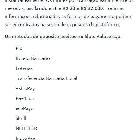
instantaneamente. Os limites por transação variam entre os
métodos,
oscilando entre R$ 20 e R$ 32.000
. Todas as
informações relacionadas as formas de pagamento podem
ser encontradas na seção de depósitos da plataforma.
Os métodos de depósito aceitos no Slots Palace são:
Pix
Boleto Bancário
Loterias
Transferência Bancária Local
AstroPay
Pay4Fun
ecoPayz
Skrill
NETELLER
InovaPay