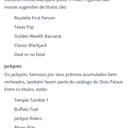
nossas sugestões de títulos são:
Roulette First Person
Texas Flip
Golden Wealth Baccarat
Classic Blackjack
Deal or no Deal
Jackpots
Os jackpots, famosos por seus prêmios acumulados bem
recheados, também fazem parte do catálogo do Slots Palace.
Entre os títulos, estão:
Temple Tumble 1
Buffalo Trail
Jackpot Riders
Rhino Blits