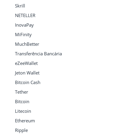
Skrill
NETELLER
InovaPay
MiFinity
MuchBetter
Transferência Bancária
eZeeWallet
Jeton Wallet
Bitcoin Cash
Tether
Bitcoin
Litecoin
Ethereum
Ripple