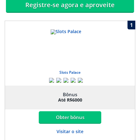
Registre-se agora e aproveite
1
Slots Palace
Bônus
Até R$6000
Obter bônus
Visitar o site