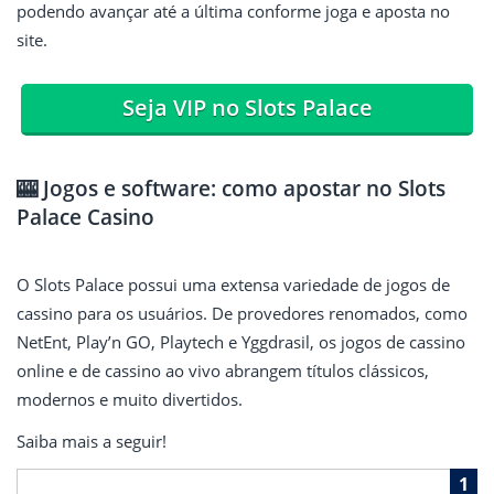
podendo avançar até a última conforme joga e aposta no
site.
Seja VIP no Slots Palace
🎰 Jogos e software: como apostar no Slots
Palace Casino
O Slots Palace possui uma extensa variedade de jogos de
cassino para os usuários. De provedores renomados, como
NetEnt, Play’n GO, Playtech e Yggdrasil, os jogos de cassino
online e de cassino ao vivo abrangem títulos clássicos,
modernos e muito divertidos.
Saiba mais a seguir!
1