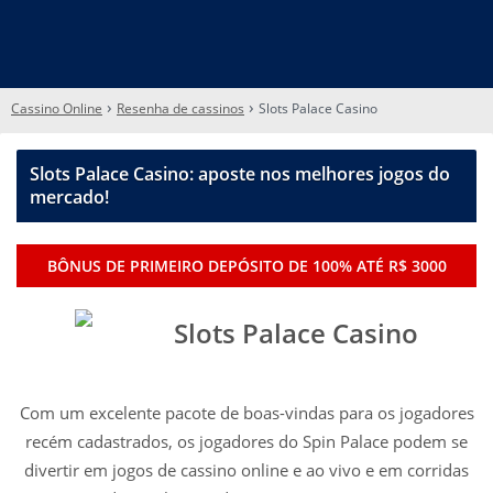
›
›
Cassino Online
Resenha de cassinos
Slots Palace Casino
Slots Palace Casino: aposte nos melhores jogos do
mercado!
BÔNUS DE PRIMEIRO DEPÓSITO DE 100% ATÉ R$ 3000
Slots Palace Casino
Com um excelente pacote de boas-vindas para os jogadores
recém cadastrados, os jogadores do Spin Palace podem se
divertir em jogos de cassino online e ao vivo e em corridas