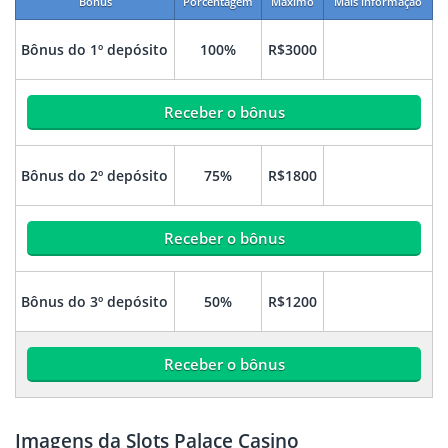
Bônus
Porcentagem
Máximo
Mais informação
Bônus do 1º depósito
100%
R$3000
Receber o bônus
Bônus do 2º depósito
75%
R$1800
Receber o bônus
Bônus do 3º depósito
50%
R$1200
Receber o bônus
Imagens da Slots Palace Casino