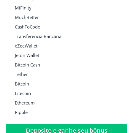
MiFinity
MuchBetter
CashToCode
Transferência Bancária
eZeeWallet
Jeton Wallet
Bitcoin Cash
Tether
Bitcoin
Litecoin
Ethereum
Ripple
Deposite e ganhe seu bônus