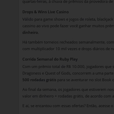
quartas-feiras, à chuva de prêmios da provedora de
Drops & Wins Live Casino
Válido para game shows e jogos de roleta, blackjack 
cassino ao vivo pode fazer você ganhar muitos prê
dinheiro
.
Há também torneios recheados semanalmente, com
com multiplicador 10 mil vezes e drops diários de 
Corrida Semanal do Ruby Play
Com um prêmio total de R$ 10.000, jogadores que s
Dragoness e Quest of Gods, concorrem a uma parte 
500 rodadas grátis
para se aventurar no slot Book o
Ao final da semana, os jogadores que estiverem no
valor em dinheiro + rodadas grátis, de acordo com 
E aí, se encantou com essas ofertas? Então, acesse 