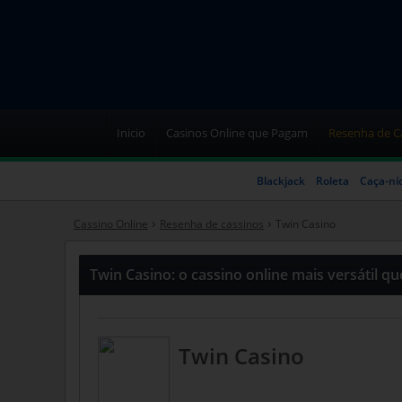
Inicio
Casinos Online que Pagam
Resenha de C
Blackjack
Roleta
Caça-ní
›
›
Cassino Online
Resenha de cassinos
Twin Casino
Twin Casino: o cassino online mais versátil que
Twin Casino