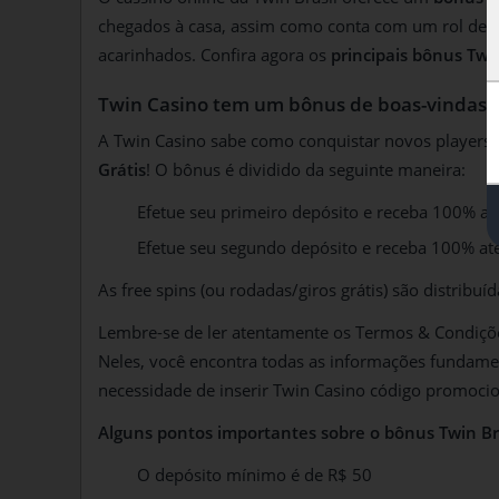
chegados à casa, assim como conta com um rol de of
acarinhados. Confira agora os
principais bônus Twi
Twin Casino tem um bônus de boas-vindas?
A Twin Casino sabe como conquistar novos players
Grátis
! O bônus é dividido da seguinte maneira:
Efetue seu primeiro depósito e receba 100% at
Efetue seu segundo depósito e receba 100% até
As free spins (ou rodadas/giros grátis) são distribuí
Lembre-se de ler atentamente os Termos & Condiçõe
Neles, você encontra todas as informações fundament
necessidade de inserir Twin Casino código promocio
Alguns pontos importantes sobre o bônus Twin Bra
O depósito mínimo é de R$ 50