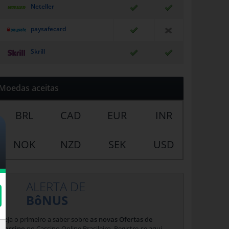
Neteller
paysafecard
Skrill
Moedas aceitas
BRL
CAD
EUR
INR
NOK
NZD
SEK
USD
ALERTA DE
BôNUS
Seja o primeiro a saber sobre
as novas Ofertas de
Cassino
no Cassino Online Brasileiro. Registre-se aqui