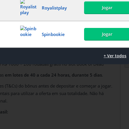
ertas incríveis para todos os usuários se sentirem
Jogar
Royalist​play
n Cassino
:
Jogar
Spinb​ookie​
: bônus de boas-vindas
100% até R$ 2000 + 400 Giros
é R$ 1000 + 200 rodadas grátis no slot Book of Dead
+ Ver todos
 R$ 1000 + 200 rodadas grátis no slot Book of Dead
das
em lotes de 40 a cada 24 horas, durante 5 dias
.
s (T&Cs) do bônus antes de depositar e começar a jogar.
ais para utilizar a oferta em sua totalidade. Não há
nal.
sil: