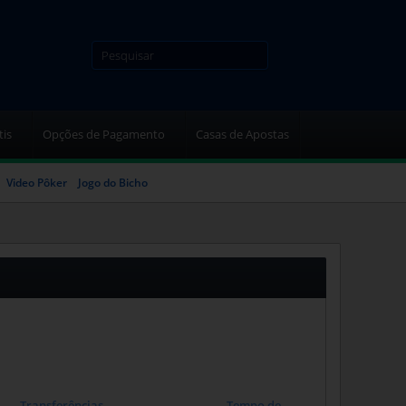
tis
Opções de Pagamento
Casas de Apostas
Video Pôker
Jogo do Bicho
Transferências
Tempo de