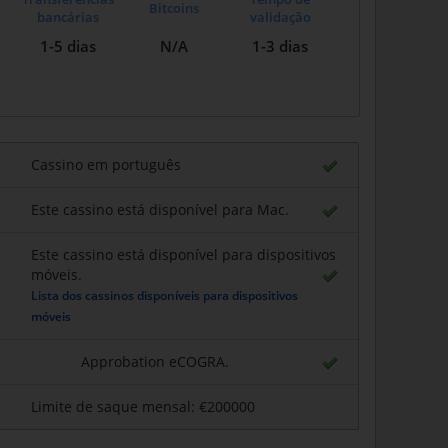
Bitcoins
bancárias
validação
1-5 dias
N/A
1-3 dias
Cassino em português
Este cassino está disponível para Mac.
Este cassino está disponível para dispositivos
móveis.
Lista dos cassinos disponíveis para dispositivos
móveis
Approbation eCOGRA.
Limite de saque mensal: €200000