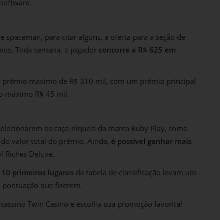
 software.
e spaceman, para citar alguns, a oferta para a seção de
mios. Toda semana, o jogador
concorre a R$ 625 em
 prêmio máximo de R$ 310 mil, com um prêmio principal
no máximo R$ 45 mil.
elecionarem os caça-níqueis da marca Ruby Play, como
do valor total do prêmio. Ainda,
é possível ganhar mais
f Riches Deluxe.
s
10 primeiros lugares
da tabela de classificação levam um
a pontuação que fizerem.
o cassino Twin Casino e escolha sua promoção favorita!