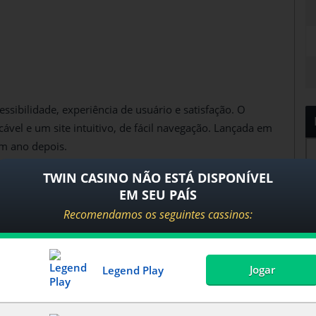
sibilidade, experiência de usuário e satisfação. O
ável e um site intuitivo, de fácil navegação. Lançada em
 ano depois.
omo inúmeras promoções sensacionais para você
TWIN CASINO NÃO ESTÁ DISPONÍVEL
a Twin Casino. O atendimento ao cliente também não fica
EM SEU PAÍS
ortuguês, sendo eficiente e eficaz ao mesmo tempo.
Recomendamos os seguintes cassinos:
tudo sobre
um dos cassinos online mais versáteis
da
Jogar
Legend Play
 disponíveis
e boas-vindas muito interessante
aos jogadores recém-