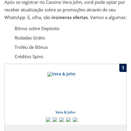
Após se registrar no Cassino Vera John, você pode optar por
receber atualização sobre as promoções através do seu
WhatsApp. E, olha, são
inúmeras ofertas
. Vamos a algumas:
Bônus sobre Depósito
Rodadas Grátis
Troféu de Bônus
Créditos Spins
1
Vera & John