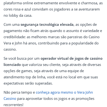
plataforma online extremamente envolvente e charmosa, as
cores rosa e azul convidam os jogadores a se aventurarem
no lobby da casa.
Com uma
segurança tecnológica elevada
, as opções de
pagamento não ficam atrás quando o assunto é variedade e
credibilidade: as melhores marcas são parceiras do Casino
Vera e John há anos, contribuindo para a popularidade do
cassino.
Se você busca por um
operador virtual de jogos de cassino
licenciado
que valoriza seu cliente, seja através de diversas
opções de games, seja através de uma equipe de
atendimento top de linha, você está no local em que suas
expectativas serão superadas.
Não perca tempo e
conheça agora mesmo o Vera John
Cassino
para aproveitar todos os jogos e as promoções
recorrentes!