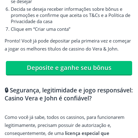
se desejar
Decida se deseja receber informações sobre bônus e
promoções e confirme que aceita os T&Cs e a Política de
Privacidade da casa
Clique em “Criar uma conta”
Pronto! Você já pode depositar pela primeira vez e começar
a jogar os melhores títulos de cassino do Vera & John.
Deposite e ganhe seu bônus
🔒 Segurança, legitimidade e jogo responsável:
Casino Vera e John é confiável?
Como você já sabe, todos os cassinos, para funcionarem
legitimamente, precisam possuir de autorização e,
consequentemente, de uma
licença especial que