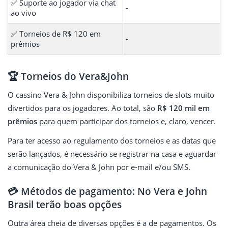
✅ Suporte ao jogador via chat
-
ao vivo
✅ Torneios de R$ 120 em
-
prêmios
🏆 Torneios do Vera&John
O cassino Vera & John disponibiliza torneios de slots muito
divertidos para os jogadores. Ao total, são
R$ 120 mil em
prêmios
para quem participar dos torneios e, claro, vencer.
Para ter acesso ao regulamento dos torneios e as datas que
serão lançados, é necessário se registrar na casa e aguardar
a comunicação do Vera & John por e-mail e/ou SMS.
💳 Métodos de pagamento: No Vera e John
Brasil terão boas opções
Outra área cheia de diversas opções é a de pagamentos. Os