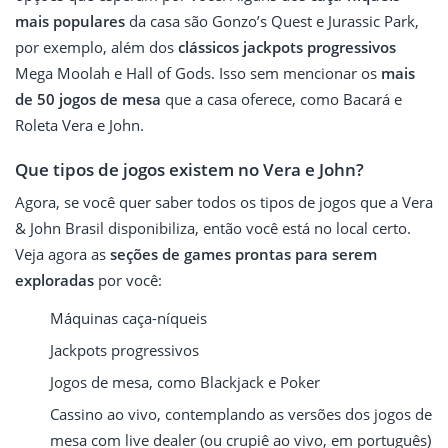
mais populares
da casa são Gonzo’s Quest e Jurassic Park,
por exemplo, além dos
clássicos jackpots progressivos
Mega Moolah e Hall of Gods. Isso sem mencionar os
mais
de 50 jogos de mesa
que a casa oferece, como Bacará e
Roleta Vera e John.
Que tipos de jogos existem no Vera e John?
Agora, se você quer saber todos os tipos de jogos que a Vera
& John Brasil disponibiliza, então você está no local certo.
Veja agora as
seções de games prontas para serem
exploradas
por você:
Máquinas caça-níqueis
Jackpots progressivos
Jogos de mesa, como Blackjack e Poker
Cassino ao vivo, contemplando as versões dos jogos de
mesa com live dealer (ou crupiê ao vivo, em português)