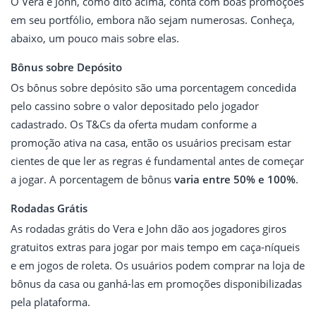
O Vera e John, como dito acima, conta com boas promoções
em seu portfólio, embora não sejam numerosas. Conheça,
abaixo, um pouco mais sobre elas.
Bônus sobre Depósito
Os bônus sobre depósito são uma porcentagem concedida
pelo cassino sobre o valor depositado pelo jogador
cadastrado. Os T&Cs da oferta mudam conforme a
promoção ativa na casa, então os usuários precisam estar
cientes de que ler as regras é fundamental antes de começar
a jogar. A porcentagem de bônus
varia entre 50% e 100%
.
Rodadas Grátis
As rodadas grátis do Vera e John dão aos jogadores giros
gratuitos extras para jogar por mais tempo em caça-níqueis
e em jogos de roleta. Os usuários podem comprar na loja de
bônus da casa ou ganhá-las em promoções disponibilizadas
pela plataforma.