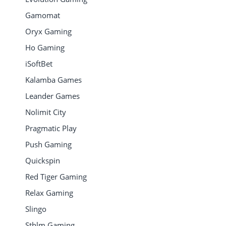
Gamomat
Oryx Gaming
Ho Gaming
iSoftBet
Kalamba Games
Leander Games
Nolimit City
Pragmatic Play
Push Gaming
Quickspin
Red Tiger Gaming
Relax Gaming
Slingo
Sthlm Gaming