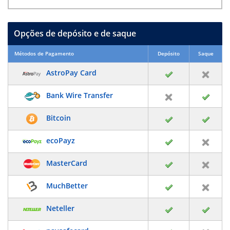
Opções de depósito e de saque
Métodos de Pagamento
Depósito
Saque
AstroPay Card
Bank Wire Transfer
Bitcoin
ecoPayz
MasterCard
MuchBetter
Neteller