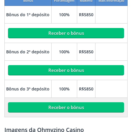
Bônus
Porcentagem
Máximo
Mais informação
Bônus do 1º depósito
100%
R$5850
Receber o bônus
Bônus do 2º depósito
100%
R$5850
Receber o bônus
Bônus do 3º depósito
100%
R$5850
Receber o bônus
Imagens da Ohmyzino Casino