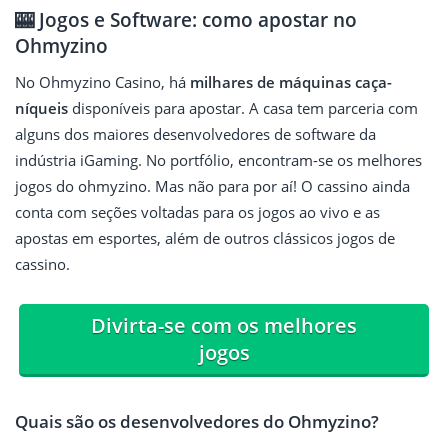
🎰 Jogos e Software: como apostar no
Ohmyzino
No Ohmyzino Casino, há
milhares de máquinas caça-
níqueis
disponíveis para apostar. A casa tem parceria com
alguns dos maiores desenvolvedores de software da
indústria iGaming. No portfólio, encontram-se os melhores
jogos do ohmyzino. Mas não para por aí! O cassino ainda
conta com seções voltadas para os jogos ao vivo e as
apostas em esportes, além de outros clássicos jogos de
cassino.
Divirta-se com os melhores
jogos
Quais são os desenvolvedores do Ohmyzino?