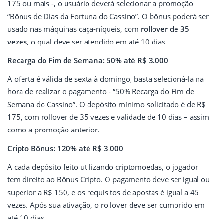
175 ou mais -, o usuário deverá selecionar a promoção
“Bônus de Dias da Fortuna do Cassino”. O bônus poderá ser
usado nas máquinas caça-níqueis, com
rollover de 35
vezes
, o qual deve ser atendido em até 10 dias.
Recarga do Fim de Semana: 50% até R$ 3.000
A oferta é válida de sexta à domingo, basta selecioná-la na
hora de realizar o pagamento - “50% Recarga do Fim de
Semana do Cassino”. O depósito mínimo solicitado é de R$
175, com rollover de 35 vezes e validade de 10 dias – assim
como a promoção anterior.
Cripto Bônus: 120% até R$ 3.000
A cada depósito feito utilizando criptomoedas, o jogador
tem direito ao Bônus Cripto. O pagamento deve ser igual ou
superior a R$ 150, e os requisitos de apostas é igual a 45
vezes. Após sua ativação, o rollover deve ser cumprido em
até 10 dias.