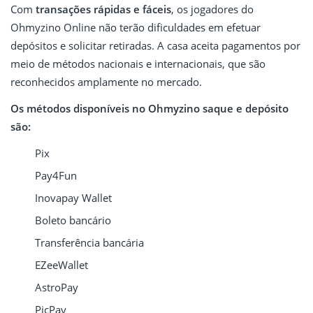
Com
transações rápidas e fáceis
, os jogadores do
Ohmyzino Online não terão dificuldades em efetuar
depósitos e solicitar retiradas. A casa aceita pagamentos por
meio de métodos nacionais e internacionais, que são
reconhecidos amplamente no mercado.
Os métodos disponíveis no Ohmyzino saque e depósito
são:
Pix
Pay4Fun
Inovapay Wallet
Boleto bancário
Transferência bancária
EZeeWallet
AstroPay
PicPay