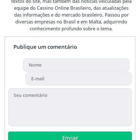
textos do site, mas também das notícias veiculadas pela
equipe do Cassino Online Brasileiro, das atualizações
das informações e do mercado brasileiro. Passou por
diversas empresas no Brasil e em Malta, adquirindo
conhecimento profundo sobre o tema.
Publique um comentário
Enviar