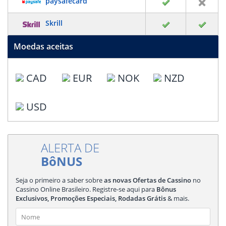
paysafecard
Skrill
Moedas aceitas
CAD
EUR
NOK
NZD
USD
ALERTA DE
BôNUS
Seja o primeiro a saber sobre
as novas Ofertas de Cassino
no
Cassino Online Brasileiro. Registre-se aqui para
Bônus
Exclusivos, Promoções Especiais, Rodadas Grátis
& mais.