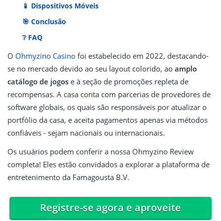
📱 Dispositivos Móveis
🎯 Conclusão
❔ FAQ
O
Ohmyzino Casino
foi estabelecido em 2022, destacando-
se no mercado devido ao seu layout colorido, ao
amplo
catálogo de jogos
e à seção de promoções repleta de
recompensas. A casa conta com parcerias de provedores de
software globais, os quais são responsáveis por atualizar o
portfólio da casa, e aceita pagamentos apenas via métodos
confiáveis - sejam nacionais ou internacionais.
Os usuários podem conferir a nossa Ohmyzino Review
completa! Eles estão convidados a explorar a plataforma de
entretenimento da Famagousta B.V.
Registre-se agora e aproveite