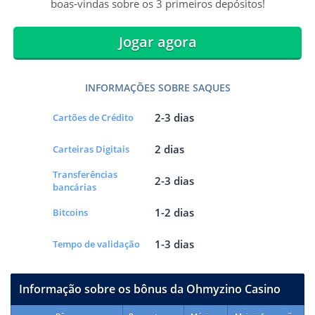
boas-vindas sobre os 3 primeiros depósitos!
Jogar agora
INFORMAÇÕES SOBRE SAQUES
2-3 dias
Cartões de Crédito
2 dias
Carteiras Digitais
Transferências
2-3 dias
bancárias
1-2 dias
Bitcoins
1-3 dias
Tempo de validação
Informação sobre os bônus da Ohmyzino Casino