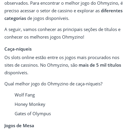
observados. Para encontrar o melhor jogo do Ohmyzino, é
preciso acessar o setor de cassino e explorar as
diferentes
categorias
de jogos disponíveis.
A seguir, vamos conhecer as principais seções de títulos e
conhecer os melhores jogos Ohmyzino!
Caça-níqueis
Os slots online estão entre os jogos mais procurados nos
sites de cassinos. No Ohmyzino, são
mais de 5 mil títulos
disponíveis.
Qual melhor jogo do Ohmyzino de caça-níqueis?
Wolf Fang
Honey Monkey
Gates of Olympus
Jogos de Mesa