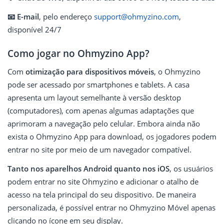
📧 E-mail
, pelo endereço
support@ohmyzino.com
,
disponível 24/7
Como jogar no Ohmyzino App?
Com
otimização para dispositivos móveis
, o Ohmyzino
pode ser acessado por smartphones e tablets. A casa
apresenta um layout semelhante à versão desktop
(computadores), com apenas algumas adaptações que
aprimoram a navegação pelo celular. Embora ainda não
exista o Ohmyzino App para download, os jogadores podem
entrar no site por meio de um navegador compatível.
Tanto nos aparelhos Android quanto nos iOS
, os usuários
podem entrar no site Ohmyzino e adicionar o atalho de
acesso na tela principal do seu dispositivo. De maneira
personalizada, é possível entrar no Ohmyzino Móvel apenas
clicando no ícone em seu display.