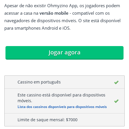
Apesar de não existir Ohmyzino App, os jogadores podem
acessar a casa na
versão mobile
- compatível com os
navegadores de dispositivos móveis. O site está disponível
para smartphones Android e iOS.
Jogar agora
Cassino em português
Este cassino está disponível para dispositivos
móveis.
Lista dos cassinos disponíveis para dispositivos móveis
Limite de saque mensal: $7000