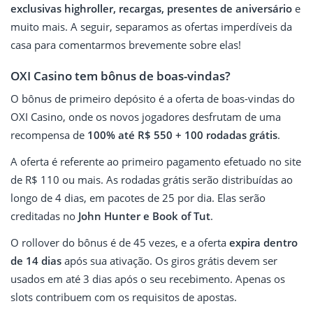
exclusivas highroller, recargas, presentes de aniversário
e
muito mais. A seguir, separamos as ofertas imperdíveis da
casa para comentarmos brevemente sobre elas!
OXI Casino tem bônus de boas-vindas?
O bônus de primeiro depósito é a oferta de boas-vindas do
OXI Casino, onde os novos jogadores desfrutam de uma
recompensa de
100% até R$ 550 + 100 rodadas grátis
.
A oferta é referente ao primeiro pagamento efetuado no site
de R$ 110 ou mais. As rodadas grátis serão distribuídas ao
longo de 4 dias, em pacotes de 25 por dia. Elas serão
creditadas no
John Hunter e Book of Tut
.
O rollover do bônus é de 45 vezes, e a oferta
expira dentro
de 14 dias
após sua ativação. Os giros grátis devem ser
usados em até 3 dias após o seu recebimento. Apenas os
slots contribuem com os requisitos de apostas.