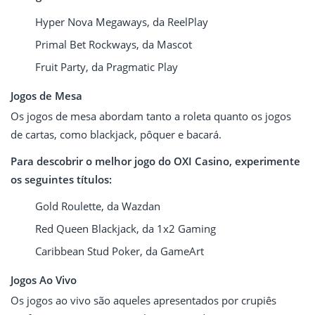
Hyper Nova Megaways, da ReelPlay
Primal Bet Rockways, da Mascot
Fruit Party, da Pragmatic Play
Jogos de Mesa
Os jogos de mesa abordam tanto a roleta quanto os jogos
de cartas, como blackjack, pôquer e bacará.
Para descobrir o melhor jogo do OXI Casino, experimente
os seguintes títulos:
Gold Roulette, da Wazdan
Red Queen Blackjack, da 1x2 Gaming
Caribbean Stud Poker, da GameArt
Jogos Ao Vivo
Os jogos ao vivo são aqueles apresentados por crupiês