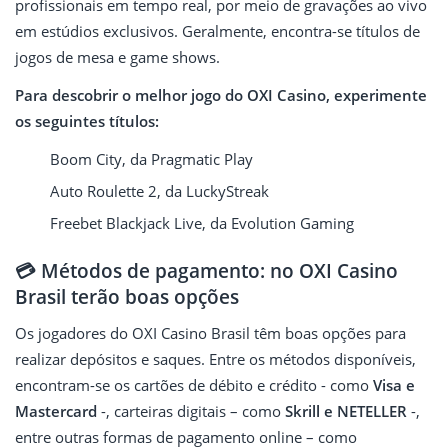
profissionais em tempo real, por meio de gravações ao vivo
em estúdios exclusivos. Geralmente, encontra-se títulos de
jogos de mesa e game shows.
Para descobrir o melhor jogo do OXI Casino, experimente
os seguintes títulos:
Boom City, da Pragmatic Play
Auto Roulette 2, da LuckyStreak
Freebet Blackjack Live, da Evolution Gaming
💳 Métodos de pagamento: no OXI Casino
Brasil terão boas opções
Os jogadores do OXI Casino Brasil têm boas opções para
realizar depósitos e saques. Entre os métodos disponíveis,
encontram-se os cartões de débito e crédito - como
Visa e
Mastercard
-, carteiras digitais – como
Skrill e NETELLER
-,
entre outras formas de pagamento online – como