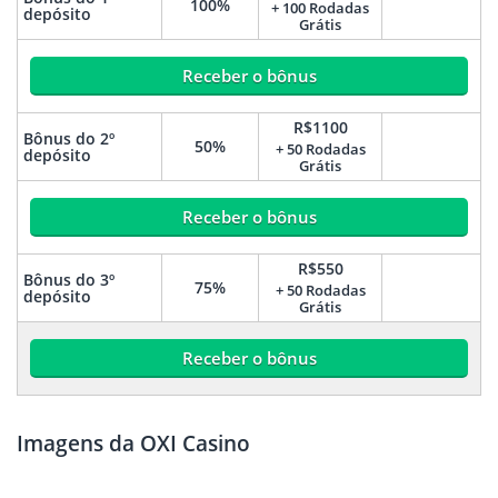
100%
+ 100 Rodadas
depósito
Grátis
Receber o bônus
R$1100
Bônus do 2º
50%
+ 50 Rodadas
depósito
Grátis
Receber o bônus
R$550
Bônus do 3º
75%
+ 50 Rodadas
depósito
Grátis
Receber o bônus
Imagens da OXI Casino