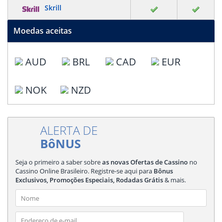
Skrill
Moedas aceitas
AUD
BRL
CAD
EUR
NOK
NZD
ALERTA DE
BôNUS
Seja o primeiro a saber sobre
as novas Ofertas de Cassino
no
Cassino Online Brasileiro. Registre-se aqui para
Bônus
Exclusivos, Promoções Especiais, Rodadas Grátis
& mais.