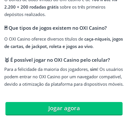
2.200 + 200 rodadas grátis
sobre os três primeiros
depósitos realizados.
🃏 Que tipos de jogos existem no OXI Casino?
O OXI Casino oferece diversos títulos de
caça-níqueis, jogos
de cartas, de jackpot, roleta e jogos ao vivo
.
🥇 É possível jogar no OXI Casino pelo celular?
Para a felicidade da maioria dos jogadores,
sim
! Os usuários
podem entrar no OXI Casino por um navegador compatível,
devido a otimização da plataforma para dispositivos móveis.
Jogar agora