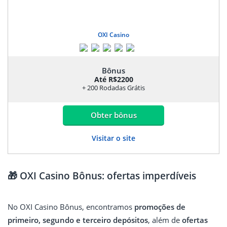
OXI Casino
Bônus
Até R$2200
+ 200 Rodadas Grátis
Obter bônus
Visitar o site
🎁 OXI Casino Bônus: ofertas imperdíveis
No OXI Casino Bônus, encontramos
promoções de
primeiro, segundo e terceiro depósitos
, além de
ofertas