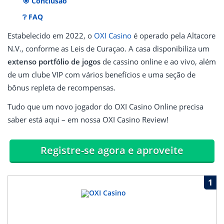
🎯 Conclusão
❔ FAQ
Estabelecido em 2022, o
OXI Casino
é operado pela Altacore
N.V., conforme as Leis de Curaçao. A casa disponibiliza um
extenso portfólio de jogos
de cassino online e ao vivo, além
de um clube VIP com vários benefícios e uma seção de
bônus repleta de recompensas.
Tudo que um novo jogador do OXI Casino Online precisa
saber está aqui – em nossa OXI Casino Review!
Registre-se agora e aproveite
1