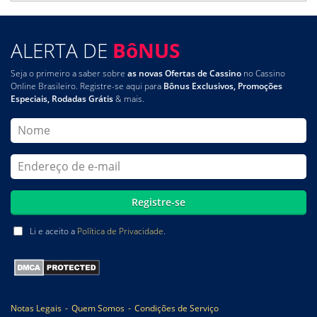
ALERTA DE
BôNUS
Seja o primeiro a saber sobre
as novas Ofertas de Cassino
no Cassino
Online Brasileiro. Registre-se aqui para
Bônus Exclusivos, Promoções
Especiais, Rodadas Grátis
& mais.
Li e aceito a
Política de Privacidade
.
Notas Legais
Quem Somos
Condições de Serviço