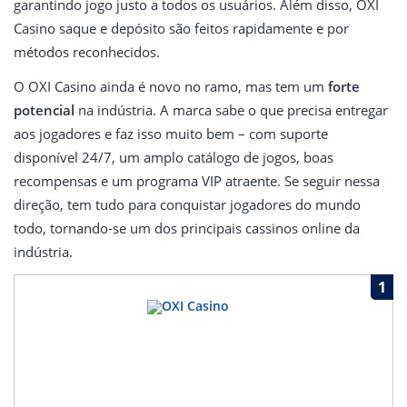
garantindo jogo justo a todos os usuários. Além disso, OXI
Casino saque e depósito são feitos rapidamente e por
métodos reconhecidos.
O OXI Casino ainda é novo no ramo, mas tem um
forte
potencial
na indústria. A marca sabe o que precisa entregar
aos jogadores e faz isso muito bem – com suporte
disponível 24/7, um amplo catálogo de jogos, boas
recompensas e um programa VIP atraente. Se seguir nessa
direção, tem tudo para conquistar jogadores do mundo
todo, tornando-se um dos principais cassinos online da
indústria.
1