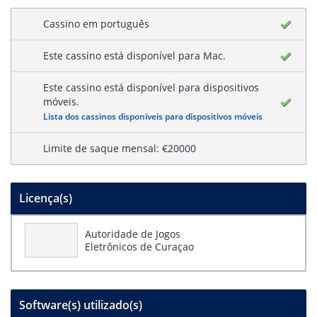
Cassino em português
Este cassino está disponível para Mac.
Este cassino está disponível para dispositivos
móveis.
Lista dos cassinos disponíveis para dispositivos móveis
Limite de saque mensal: €20000
Licença(s)
Autoridade de Jogos
Eletrônicos de Curaçao
Software(s) utilizado(s)